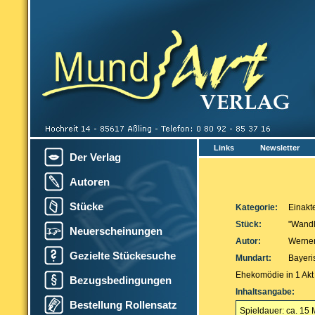
Links
Newsletter
Der Verlag
Autoren
Stücke
Kategorie:
Einakt
Stück:
"Wand
Neuerscheinungen
Autor:
Werner
Gezielte Stückesuche
Mundart:
Bayeri
Ehekomödie in 1 Akt 
Bezugsbedingungen
Inhaltsangabe:
Bestellung Rollensatz
Spieldauer: ca. 15 