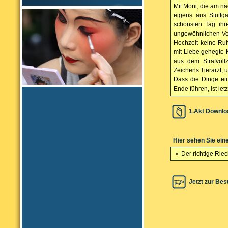
Mit Moni, die am nä
eigens aus Stuttg
schönsten Tag ihr
ungewöhnlichen Ver
Hochzeit keine Ru
mit Liebe gehegte 
aus dem Strafvoll
Zeichens Tierarzt, u
Dass die Dinge ei
Ende führen, ist le
1.Akt Downlo
Hier sehen Sie ein
»
Der richtige Rie
Jetzt zur Bes