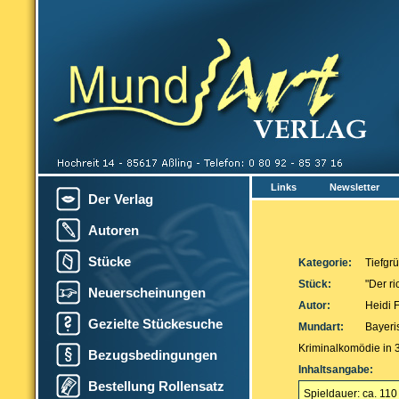
Links
Newsletter
Der Verlag
Autoren
Stücke
Kategorie:
Tiefgr
Stück:
"Der ri
Neuerscheinungen
Autor:
Heidi 
Gezielte Stückesuche
Mundart:
Bayeri
Kriminalkomödie in 3
Bezugsbedingungen
Inhaltsangabe:
Bestellung Rollensatz
Spieldauer: ca. 110